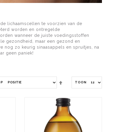
 de lichaamscellen te voorzien van de
eterd worden en ontregelde
rden wanneer de juiste voedingsstoffen
otale gezondheid, maar een gezond en
e nog zo keurig sinaasappels en spruitjes, na
aar geen paniek!
Van
OP
TOON
hoog
naar
laag
sorteren