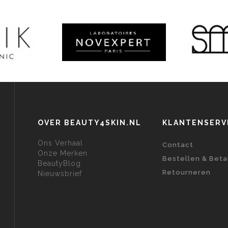
OVER BEAUTY4SKIN.NL
KLANTENSERV
Ons Verhaal
Contact
Onze Merken
Bestellen & Beta
BeautyBlog
Retourneren
Nieuwsbrief