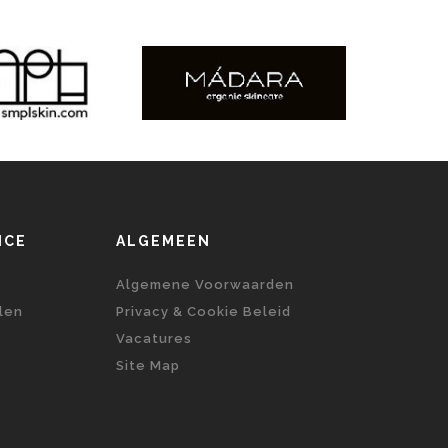
ICE
ALGEMEEN
Algemene Voorwaarden
len
Privacy & Cookie Beleid
Vacatures
Site Map